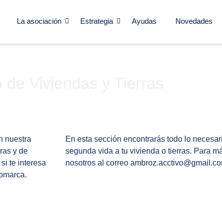
La asociación
Estrategia
Ayudas
Novedades
 de Viviendas y Tierras
n nuestra
En esta sección encontrarás todo lo necesar
ras y de
segunda vida a tu vivienda o tierras. Para m
si te interesa
nosotros al correo ambroz.acctivo@gmail.c
comarca.