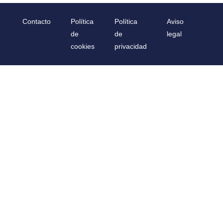
Contacto
Política
Política
Aviso
de
de
legal
cookies
privacidad